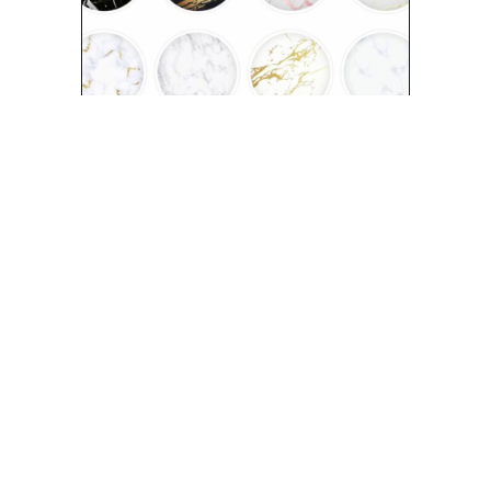
QUALI SONO I
MARMI PIÙ BELLI
PROVENIENTI DA
TUTTO IL MONDO?
8 Agosto 2025
Lavorazione marmo